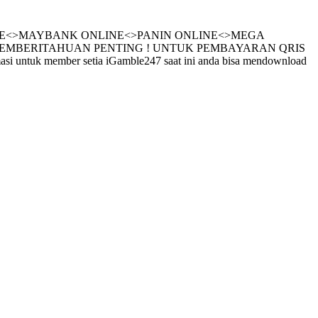
INE<>MAYBANK ONLINE<>PANIN ONLINE<>MEGA
EMBERITAHUAN PENTING ! UNTUK PEMBAYARAN QRIS
asi untuk member setia iGamble247 saat ini anda bisa mendownload