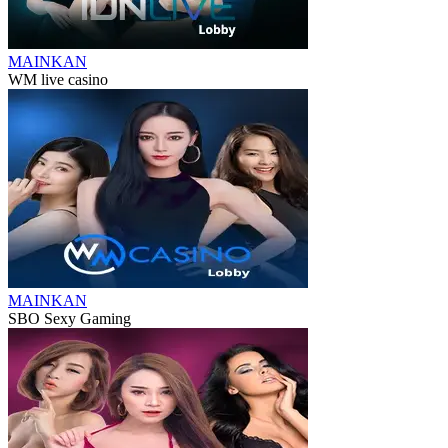
MAINKAN
WM live casino
MAINKAN
SBO Sexy Gaming