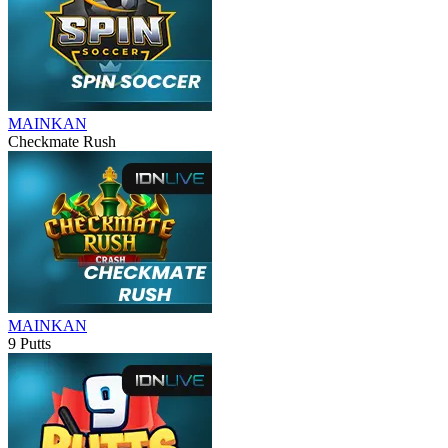
MAINKAN
Checkmate Rush
MAINKAN
9 Putts