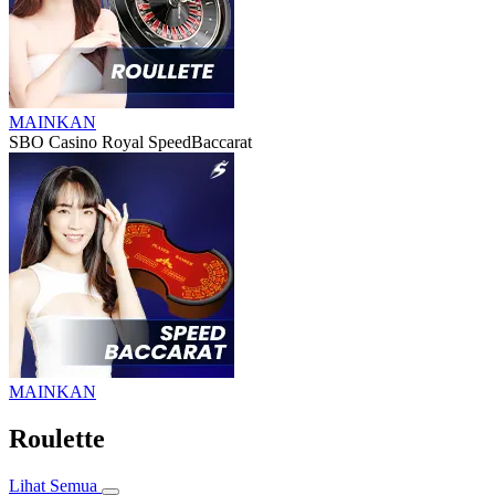
MAINKAN
SBO Casino Royal SpeedBaccarat
MAINKAN
Roulette
Lihat Semua