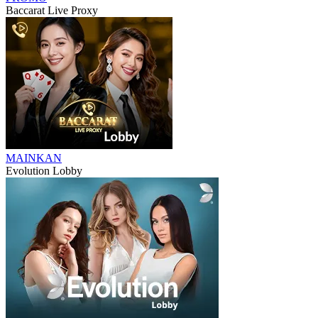
Baccarat Live Proxy
MAINKAN
Evolution Lobby