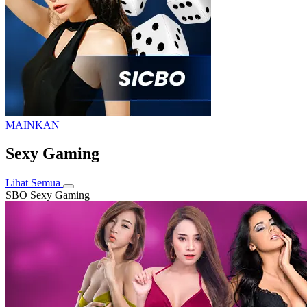
MAINKAN
Sexy Gaming
Lihat Semua
SBO Sexy Gaming