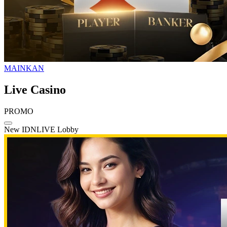
MAINKAN
Live Casino
PROMO
New IDNLIVE Lobby