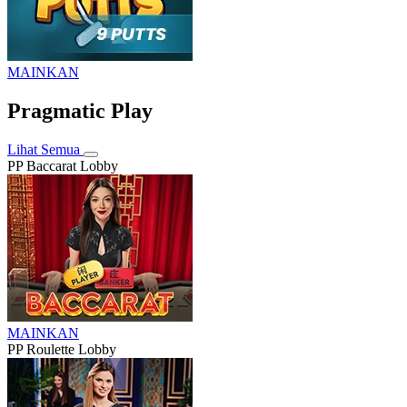
MAINKAN
Pragmatic Play
Lihat Semua
PP Baccarat Lobby
MAINKAN
PP Roulette Lobby