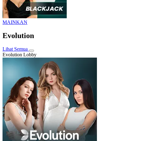
MAINKAN
Evolution
Lihat Semua
Evolution Lobby