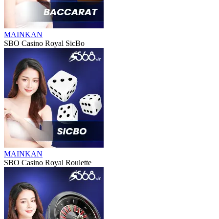
MAINKAN
SBO Casino Royal SicBo
MAINKAN
SBO Casino Royal Roulette