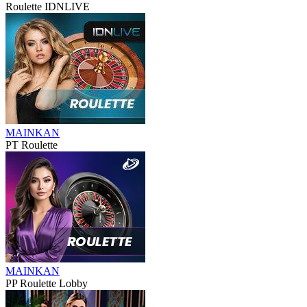
Roulette IDNLIVE
MAINKAN
PT Roulette
MAINKAN
PP Roulette Lobby