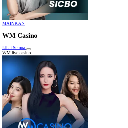
MAINKAN
WM Casino
Lihat Semua
WM live casino