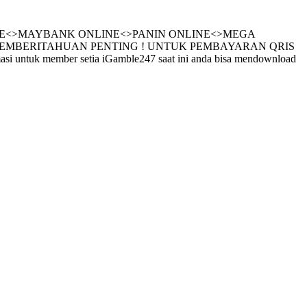
INE<>MAYBANK ONLINE<>PANIN ONLINE<>MEGA
EMBERITAHUAN PENTING ! UNTUK PEMBAYARAN QRIS
asi untuk member setia iGamble247 saat ini anda bisa mendownload