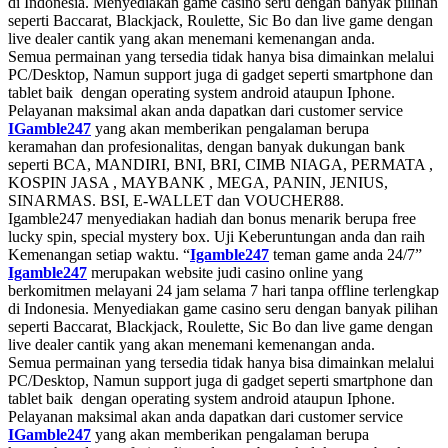
di Indonesia. Menyediakan game casino seru dengan banyak pilihan
seperti Baccarat, Blackjack, Roulette, Sic Bo dan live game dengan
live dealer cantik yang akan menemani kemenangan anda.
Semua permainan yang tersedia tidak hanya bisa dimainkan melalui
PC/Desktop, Namun support juga di gadget seperti smartphone dan
tablet baik dengan operating system android ataupun Iphone.
Pelayanan maksimal akan anda dapatkan dari customer service
IGamble247
yang akan memberikan pengalaman berupa
keramahan dan profesionalitas, dengan banyak dukungan bank
seperti BCA, MANDIRI, BNI, BRI, CIMB NIAGA, PERMATA ,
KOSPIN JASA , MAYBANK , MEGA, PANIN, JENIUS,
SINARMAS. BSI, E-WALLET dan VOUCHER88.
Igamble247 menyediakan hadiah dan bonus menarik berupa free
lucky spin, special mystery box. Uji Keberuntungan anda dan raih
Kemenangan setiap waktu. “
Igamble247
teman game anda 24/7”
Igamble247
merupakan website judi casino online yang
berkomitmen melayani 24 jam selama 7 hari tanpa offline terlengkap
di Indonesia. Menyediakan game casino seru dengan banyak pilihan
seperti Baccarat, Blackjack, Roulette, Sic Bo dan live game dengan
live dealer cantik yang akan menemani kemenangan anda.
Semua permainan yang tersedia tidak hanya bisa dimainkan melalui
PC/Desktop, Namun support juga di gadget seperti smartphone dan
tablet baik dengan operating system android ataupun Iphone.
Pelayanan maksimal akan anda dapatkan dari customer service
IGamble247
yang akan memberikan pengalaman berupa