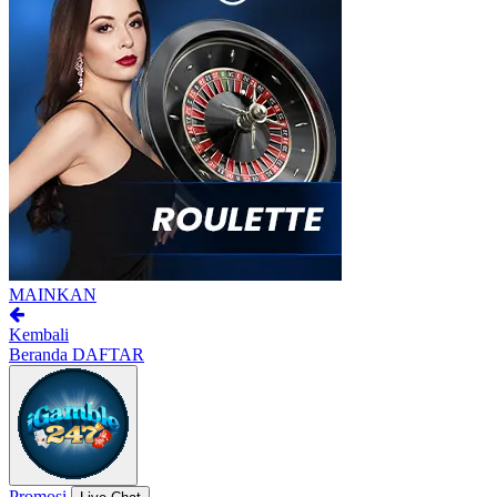
MAINKAN
Kembali
Beranda
DAFTAR
Promosi